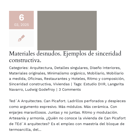
6
03, 2025
Materiales desnudos. Ejemplos de sinceridad
constructiva.
Categories:
Arquitectura
,
Detalles singulares
,
Diseño Interiores
,
Materiales originales
,
Minimalismo orgánico
,
Mobiliario
,
Mobiliario
a medida
,
Oficinas
,
Restaurantes y Hoteles
,
Ritmo y composición
,
Sinceridad constructiva
,
Viviendas
|
Tags:
Estudio DIIR
,
Langarita
Navarro
,
Ludwig Godefroy
|
3 Comments
Ted´A Arquitectes. Can Picafort. Ladrillos perforados y despieces
como argumento expresivo. Más módulos. Más cerámica. Con
enjarjes maravillosos. Juntas y no juntas. Ritmo y modulación.
Artesanía y armonía. ¿Quién no conoce la vivienda de Can Picafort
de TEd´A arquitectes? Es el empleo con maestría del bloque de
termoarcilla, del...