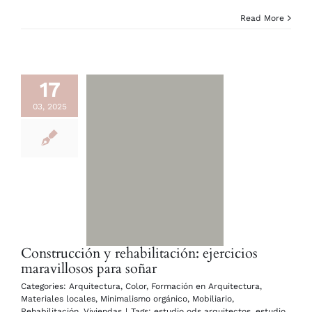
Read More
17
03, 2025
Construcción y rehabilitación: ejercicios
maravillosos para soñar
Categories:
Arquitectura
,
Color
,
Formación en Arquitectura
,
Materiales locales
,
Minimalismo orgánico
,
Mobiliario
,
Rehabilitación
,
Viviendas
|
Tags:
estudio ods arquitectos
,
estudio