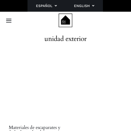
Saltar
ESPAÑOL
ENGLISH
al
contenido
Toggle
Navigation
Inicio
unidad exterior
Sobre mí
Portfolio
Blog
Planes
Contacto
Materiales de escaparates y