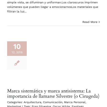
simple vista, se difuminan y uniforman.Los claroscuros imprimen
volúmenes que pueden llegar a emocionarnosLos materiales que
filtran la luz...
Read More
10
12, 2018
Marca sistemática y marca antisistema: La
importancia de llamarse Silvestre (o Cirugeda)
Categories:
Arquitectura
,
Comunicación
,
Marca Personal
,
Marketing
|
Tags:
Fran Silvestre
,
Oscar Wilde
,
Santiago