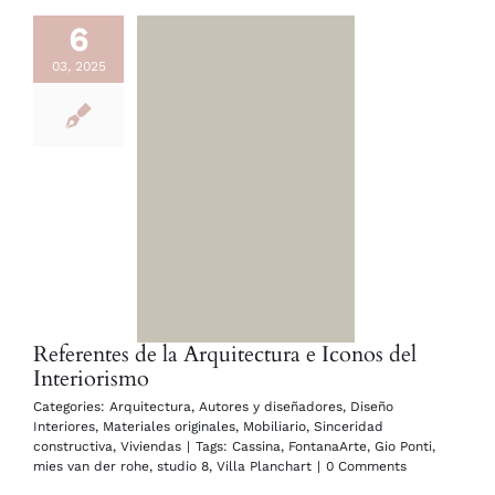
6
03, 2025
Referentes de la Arquitectura e Iconos del
Interiorismo
Categories:
Arquitectura
,
Autores y diseñadores
,
Diseño
Interiores
,
Materiales originales
,
Mobiliario
,
Sinceridad
constructiva
,
Viviendas
|
Tags:
Cassina
,
FontanaArte
,
Gio Ponti
,
mies van der rohe
,
studio 8
,
Villa Planchart
|
0 Comments