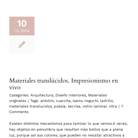
10
12, 2014
Materiales translúcidos. Impresionismo en
vivo
Categories:
Arquitectura
,
Diseño Interiores
,
Materiales
originales
|
Tags:
antolini
,
cuarcita
,
isamu noguchi
,
ladrillo
,
materiales translucidos
,
poesia
,
secrisa
,
vidrio laminar
,
vitra
|
7
Comments
Existen distintos mecanismos para tamizar lo que vemos.A veces,
hay objetos en penumbra que resultan más bellos que a plena
luz, porque así sus colores, que pueden no resultar atractivos a