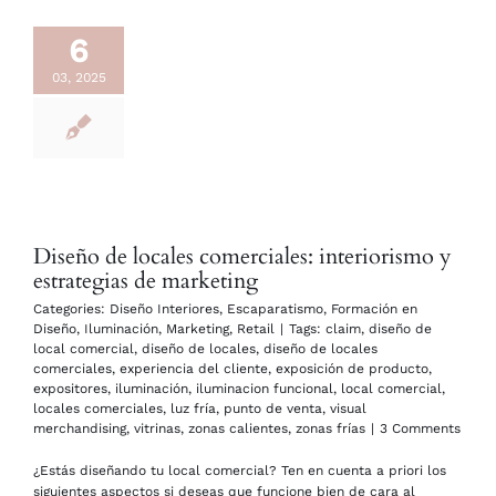
6
03, 2025
Diseño de locales comerciales: interiorismo y
estrategias de marketing
Categories:
Diseño Interiores
,
Escaparatismo
,
Formación en
Diseño
,
Iluminación
,
Marketing
,
Retail
|
Tags:
claim
,
diseño de
local comercial
,
diseño de locales
,
diseño de locales
comerciales
,
experiencia del cliente
,
exposición de producto
,
expositores
,
iluminación
,
iluminacion funcional
,
local comercial
,
locales comerciales
,
luz fría
,
punto de venta
,
visual
merchandising
,
vitrinas
,
zonas calientes
,
zonas frías
|
3 Comments
¿Estás diseñando tu local comercial? Ten en cuenta a priori los
siguientes aspectos si deseas que funcione bien de cara al