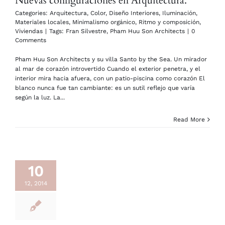
Nuevas configuraciones en Arquitectura.
Categories:
Arquitectura
,
Color
,
Diseño Interiores
,
Iluminación
,
Materiales locales
,
Minimalismo orgánico
,
Ritmo y composición
,
Viviendas
|
Tags:
Fran Silvestre
,
Pham Huu Son Architects
|
0
Comments
Pham Huu Son Architects y su villa Santo by the Sea. Un mirador
al mar de corazón introvertido Cuando el exterior penetra, y el
interior mira hacia afuera, con un patio-piscina como corazón El
blanco nunca fue tan cambiante: es un sutil reflejo que varía
según la luz. La...
Read More
10
12, 2014