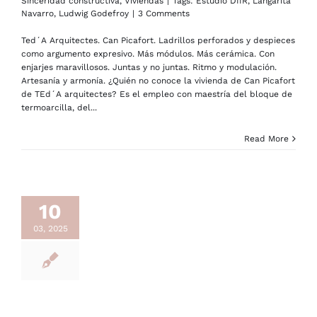
Sinceridad constructiva
,
Viviendas
|
Tags:
Estudio DIIR
,
Langarita
Navarro
,
Ludwig Godefroy
|
3 Comments
Ted´A Arquitectes. Can Picafort. Ladrillos perforados y despieces
como argumento expresivo. Más módulos. Más cerámica. Con
enjarjes maravillosos. Juntas y no juntas. Ritmo y modulación.
Artesanía y armonía. ¿Quién no conoce la vivienda de Can Picafort
de TEd´A arquitectes? Es el empleo con maestría del bloque de
termoarcilla, del...
Read More
10
03, 2025