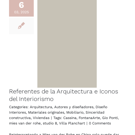
6
03, 2025
Referentes de la Arquitectura e Iconos
del Interiorismo
Categories:
Arquitectura
,
Autores y diseñadores
,
Diseño
Interiores
,
Materiales originales
,
Mobiliario
,
Sinceridad
constructiva
,
Viviendas
|
Tags:
Cassina
,
FontanaArte
,
Gio Ponti
,
mies van der rohe
,
studio 8
,
Villa Planchart
|
0 Comments
Reinterpretando a Mies van der Rohe en China solo puede dar