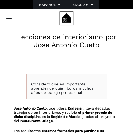
Saltar
ESPAÑOL
ENGLISH
al
contenido
Toggle
Navigation
Inicio
Lecciones de interiorismo por
Jose Antonio Cueto
Sobre mí
Portfolio
Blog
Planes
Considero que es importante
Contacto
aprender de quien borda muchos
años de trabajo profesional
Jose Antonio Cueto
, que lidera
Kúdesign
, lleva décadas
trabajando en Interiorismo, y recibió
el primer premio de
dicha disciplina en la Región de Murcia
gracias al proyecto
del
restaurante Bridge
.
Los arquitectos
estamos formados para partir de un