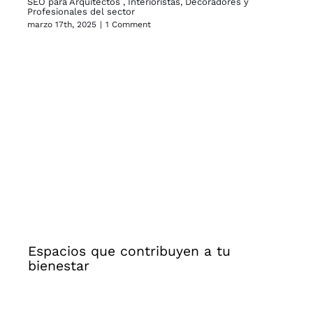
SEO para Arquitectos , Interioristas, Decoradores y
A q
Profesionales del sector
mar
marzo 17th, 2025
|
1 Comment
Espacios que contribuyen a tu
bienestar