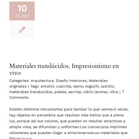
10
12, 2014
Materiales translúcidos. Impresionismo en
vivo
Categories:
Arquitectura
,
Diseño Interiores
,
Materiales
originales
|
Tags:
antolini
,
cuarcita
,
isamu noguchi
,
ladrillo
,
materiales translucidos
,
poesia
,
secrisa
,
vidrio laminar
,
vitra
|
7
Comments
Existen distintos mecanismos para tamizar lo que vemos.A veces,
hay objetos en penumbra que resultan más bellos que a plena
luz, porque así sus colores, que pueden no resultar atractivos a
simple vista, se difuminan y uniforman.Los claroscuros imprimen
volúmenes que pueden llegar a emocionarnosLos materiales que
filtran la luz...