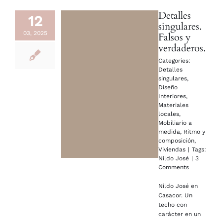
Detalles
12
singulares.
03, 2025
Falsos y
verdaderos.
Categories:
Detalles
singulares
,
Diseño
Interiores
,
Materiales
locales
,
Mobiliario a
medida
,
Ritmo y
composición
,
Viviendas
|
Tags:
Nildo José
|
3
Comments
Nildo José en
Casacor. Un
techo con
carácter en un