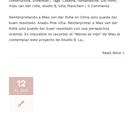
constructiva
,
Viviendas
|
Tags:
Cassina
,
FontanaArte
,
Gio Ponti
,
mies van der rohe
,
studio 8
,
Villa Planchart
|
0 Comments
Reinterpretando a Mies van der Rohe en China solo puede dar
buen resultado. Anadu Pine Villa. Reinterpretar a Mies van der
Rohe solo puede dar buen resultado con una perspectiva
oriental. Es imposible no recordar el “Menos es más” de Mies al
contemplar este proyecto de Studio 8. La...
Read More
12
03, 2025