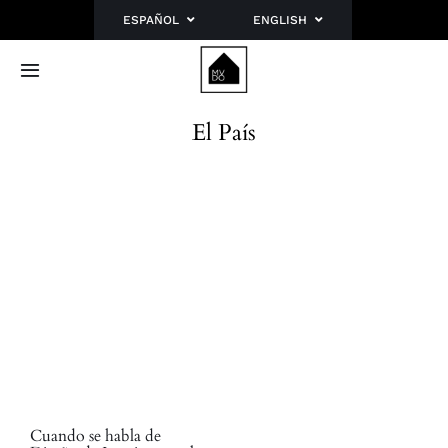
Saltar
ESPAÑOL
ENGLISH
al
contenido
Toggle
Navigation
Inicio
El País
Sobre mí
Portfolio
Blog
Planes
Contacto
Cuando se habla de