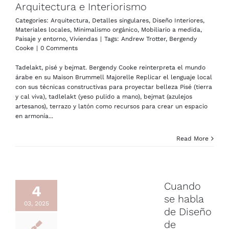
Arquitectura e Interiorismo
Categories:
Arquitectura
,
Detalles singulares
,
Diseño Interiores
,
Materiales locales
,
Minimalismo orgánico
,
Mobiliario a medida
,
Paisaje y entorno
,
Viviendas
|
Tags:
Andrew Trotter
,
Bergendy
Cooke
|
0 Comments
Tadelakt, pisé y bejmat. Bergendy Cooke reinterpreta el mundo
árabe en su Maison Brummell Majorelle Replicar el lenguaje local
con sus técnicas constructivas para proyectar belleza Pisé (tierra
y cal viva), tadlelakt (yeso pulido a mano), bejmat (azulejos
artesanos), terrazo y latón como recursos para crear un espacio
en armonía...
Read More
Cuando
4
se habla
03, 2025
de Diseño
de