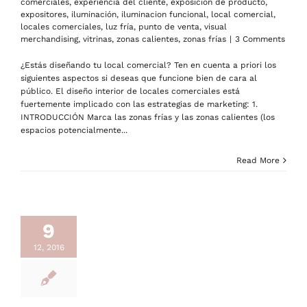
comerciales
,
experiencia del cliente
,
exposición de producto
,
expositores
,
iluminación
,
iluminacion funcional
,
local comercial
,
locales comerciales
,
luz fría
,
punto de venta
,
visual
merchandising
,
vitrinas
,
zonas calientes
,
zonas frías
|
3 Comments
¿Estás diseñando tu local comercial? Ten en cuenta a priori los
siguientes aspectos si deseas que funcione bien de cara al
público. El diseño interior de locales comerciales está
fuertemente implicado con las estrategias de marketing: 1.
INTRODUCCIÓN Marca las zonas frías y las zonas calientes (los
espacios potencialmente...
Read More
9
12, 2016