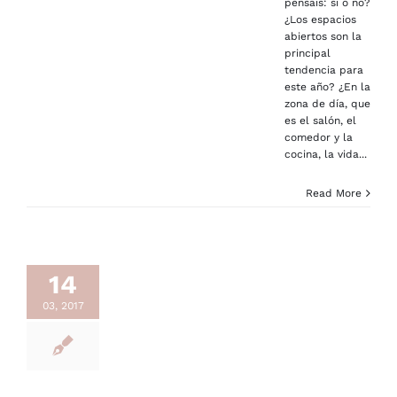
pensáis: sí o no?
¿Los espacios
abiertos son la
principal
tendencia para
este año? ¿En la
zona de día, que
es el salón, el
comedor y la
cocina, la vida...
Read More
14
03, 2017