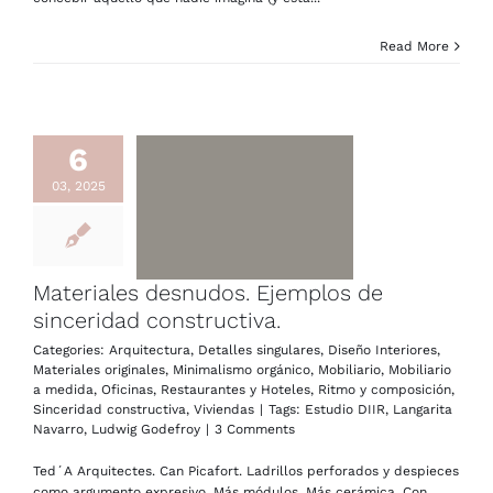
Read More
6
03, 2025
Materiales desnudos. Ejemplos de
sinceridad constructiva.
Categories:
Arquitectura
,
Detalles singulares
,
Diseño Interiores
,
Materiales originales
,
Minimalismo orgánico
,
Mobiliario
,
Mobiliario
a medida
,
Oficinas
,
Restaurantes y Hoteles
,
Ritmo y composición
,
Sinceridad constructiva
,
Viviendas
|
Tags:
Estudio DIIR
,
Langarita
Navarro
,
Ludwig Godefroy
|
3 Comments
Ted´A Arquitectes. Can Picafort. Ladrillos perforados y despieces
como argumento expresivo. Más módulos. Más cerámica. Con