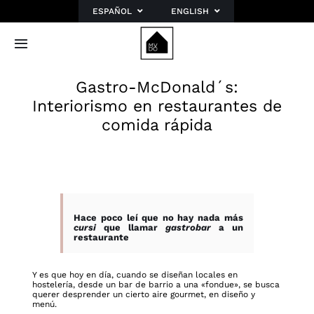
Saltar
ESPAÑOL
ENGLISH
al
contenido
Toggle
Navigation
Inicio
Gastro-McDonald´s:
Interiorismo en restaurantes de
Sobre mí
comida rápida
Portfolio
Blog
Planes
Contacto
Hace poco leí que no hay nada más
cursi
que llamar
gastrobar
a un
restaurante
Y es que hoy en día, cuando se diseñan locales en
hostelería, desde un bar de barrio a una «fondue», se busca
querer desprender un cierto aire gourmet, en diseño y
menú.