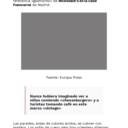
referencia «gastrochic» de
McDonald’s en la Calle
Fuencarral
de Madrid.
Fuente: Europa Press
Nunca hubiera imaginado ver a
niños comiendo «cheeseburgers» y a
turistas tomando café en este
marco «vintage»
Las paredes, antes de colores ácidos, se cubren con
madera. Los sofás de cuero viejo tipo «chester» alternan