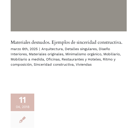
Materiales desnudos. Ejemplos de sinceridad constructiva.
marzo 6th, 2025
|
Arquitectura
,
Detalles singulares
,
Diseño
Interiores
,
Materiales originales
,
Minimalismo orgánico
,
Mobiliario
,
Mobiliario a medida
,
Oficinas
,
Restaurantes y Hoteles
,
Ritmo y
composición
,
Sinceridad constructiva
,
Viviendas
11
04, 2018