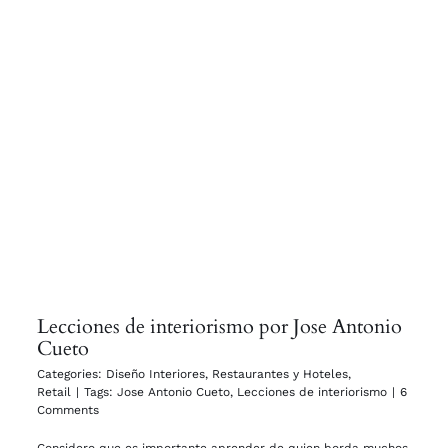
Lecciones de interiorismo por Jose Antonio
Cueto
Categories:
Diseño Interiores
,
Restaurantes y Hoteles
,
Retail
|
Tags:
Jose Antonio Cueto
,
Lecciones de interiorismo
|
6
Comments
Considero que es importante aprender de quien borda muchos