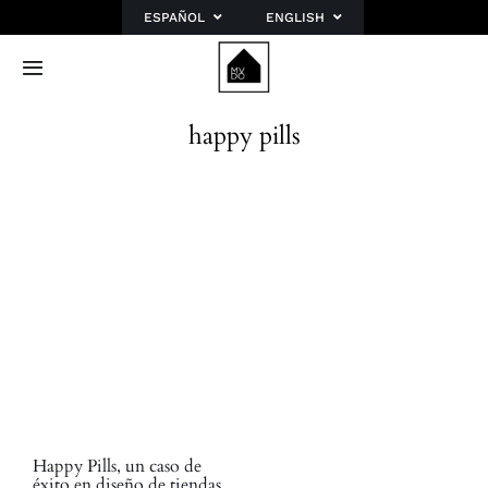
Saltar
ESPAÑOL
ENGLISH
al
contenido
Toggle
Navigation
Inicio
happy pills
Sobre mí
Portfolio
Blog
Planes
Contacto
Happy Pills, un caso de
éxito en diseño de tiendas