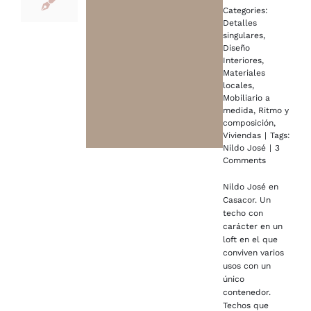
Categories:
Detalles
singulares
,
Diseño
Interiores
,
Materiales
locales
,
Mobiliario a
medida
,
Ritmo y
composición
,
Viviendas
|
Tags:
Nildo José
|
3
Comments
Nildo José en
Casacor. Un
techo con
carácter en un
loft en el que
conviven varios
usos con un
único
contenedor.
Techos que