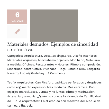
6
03, 2025
Materiales desnudos. Ejemplos de sinceridad
constructiva.
Categories:
Arquitectura
,
Detalles singulares
,
Diseño Interiores
,
Materiales originales
,
Minimalismo orgánico
,
Mobiliario
,
Mobiliario
a medida
,
Oficinas
,
Restaurantes y Hoteles
,
Ritmo y composición
,
Sinceridad constructiva
,
Viviendas
|
Tags:
Estudio DIIR
,
Langarita
Navarro
,
Ludwig Godefroy
|
3 Comments
Ted´A Arquitectes. Can Picafort. Ladrillos perforados y despieces
como argumento expresivo. Más módulos. Más cerámica. Con
enjarjes maravillosos. Juntas y no juntas. Ritmo y modulación.
Artesanía y armonía. ¿Quién no conoce la vivienda de Can Picafort
de TEd´A arquitectes? Es el empleo con maestría del bloque de
termoarcilla, del...