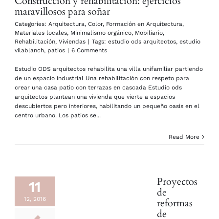
Construcción y rehabilitación: ejercicios
maravillosos para soñar
Categories:
Arquitectura
,
Color
,
Formación en Arquitectura
,
Materiales locales
,
Minimalismo orgánico
,
Mobiliario
,
Rehabilitación
,
Viviendas
|
Tags:
estudio ods arquitectos
,
estudio
vilablanch
,
patios
|
6 Comments
Estudio ODS arquitectos rehabilita una villa unifamiliar partiendo
de un espacio industrial Una rehabilitación con respeto para
crear una casa patio con terrazas en cascada Estudio ods
arquitectos plantean una vivienda que vierte a espacios
descubiertos pero interiores, habilitando un pequeño oasis en el
centro urbano. Los patios se...
Read More
Proyectos
11
de
12, 2016
reformas
de