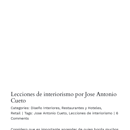
Lecciones de interiorismo por Jose Antonio
Cueto
Categories:
Diseño Interiores
,
Restaurantes y Hoteles
,
Retail
|
Tags:
Jose Antonio Cueto
,
Lecciones de interiorismo
|
6
Comments
Considero que es importante aprender de quien borda muchos