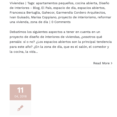
Viviendas
|
Tags:
apartamentos pequeños
,
cocina abierta
,
Diseño
de Interiores - Blog
,
El País
,
espacio de día
,
espacios abiertos
,
Francesca Bertuglia
,
Gahecor
,
Garmendia Cordero Arquitectos
,
Ivan Guisado
,
Marisa Coppiano
,
proyecto de interiorismo
,
reformar
una vivienda
,
zona de día
|
0 Comments
Debatimos los siguientes aspectos a tener en cuenta en un
proyecto de diseño de interiores de viviendas, ¿vosotros qué
pensáis: sí o no? ¿Los espacios abiertos son la principal tendencia
para este año? ¿En la zona de día, que es el salón, el comedor y
la cocina, la vida...
Read More
11
04, 2018