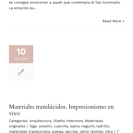
se consigue emocionar a aquel que contempla el haz iluminado.
La emoción es...
Read More
10
12, 2014
Materiales translúcidos. Impresionismo en
vivo
Categories:
Arquitectura
,
Diseño Interiores
,
Materiales
originales
|
Tags:
antolini
,
cuarcita
,
isamu noguchi
,
ladrillo
,
materiales translucidos
,
poesia
,
secrisa
,
vidrio laminar
,
vitra
|
7