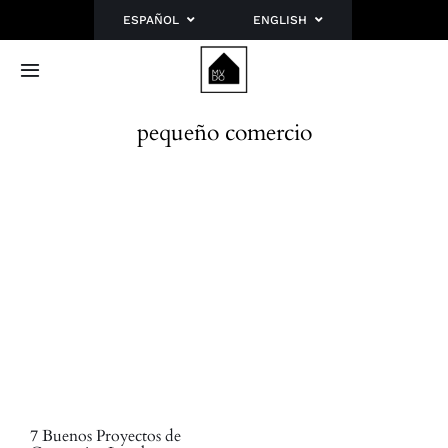
Saltar
ESPAÑOL
ENGLISH
al
contenido
Toggle
Navigation
Inicio
pequeño comercio
Sobre mí
Portfolio
Blog
Planes
Contacto
7 Buenos Proyectos de