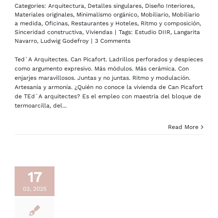
Categories:
Arquitectura
,
Detalles singulares
,
Diseño Interiores
,
Materiales originales
,
Minimalismo orgánico
,
Mobiliario
,
Mobiliario
a medida
,
Oficinas
,
Restaurantes y Hoteles
,
Ritmo y composición
,
Sinceridad constructiva
,
Viviendas
|
Tags:
Estudio DIIR
,
Langarita
Navarro
,
Ludwig Godefroy
|
3 Comments
Ted´A Arquitectes. Can Picafort. Ladrillos perforados y despieces
como argumento expresivo. Más módulos. Más cerámica. Con
enjarjes maravillosos. Juntas y no juntas. Ritmo y modulación.
Artesanía y armonía. ¿Quién no conoce la vivienda de Can Picafort
de TEd´A arquitectes? Es el empleo con maestría del bloque de
termoarcilla, del...
Read More
17
03, 2025