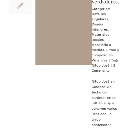
verdaderos.
Categories:
Detalles
singulares
,
Diseño
Interiores
,
Materiales
locales
,
Mobiliario a
medida
,
Ritmo y
composición
,
Viviendas
|
Tags:
Nildo José
|
3
Comments
Nildo José en
Casacor. Un
techo con
carácter en un
loft en el que
conviven varios
usos con un
único
contenedor.