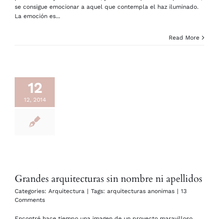
se consigue emocionar a aquel que contempla el haz iluminado.
La emoción es...
Read More
12
12, 2014
Grandes arquitecturas sin nombre ni apellidos
Categories:
Arquitectura
|
Tags:
arquitecturas anonimas
|
13
Comments
Encontré hace tiempo una imagen de un proyecto maravilloso,