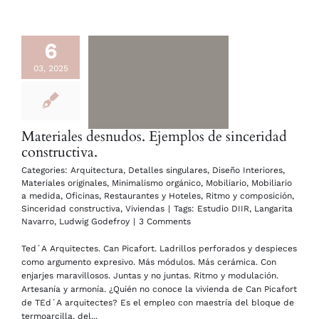
6
03, 2025
Materiales desnudos. Ejemplos de sinceridad
constructiva.
Categories:
Arquitectura
,
Detalles singulares
,
Diseño Interiores
,
Materiales originales
,
Minimalismo orgánico
,
Mobiliario
,
Mobiliario
a medida
,
Oficinas
,
Restaurantes y Hoteles
,
Ritmo y composición
,
Sinceridad constructiva
,
Viviendas
|
Tags:
Estudio DIIR
,
Langarita
Navarro
,
Ludwig Godefroy
|
3 Comments
Ted´A Arquitectes. Can Picafort. Ladrillos perforados y despieces
como argumento expresivo. Más módulos. Más cerámica. Con
enjarjes maravillosos. Juntas y no juntas. Ritmo y modulación.
Artesanía y armonía. ¿Quién no conoce la vivienda de Can Picafort
de TEd´A arquitectes? Es el empleo con maestría del bloque de
termoarcilla, del...