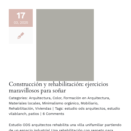
17
03, 2025
Construcción y rehabilitación: ejercicios
maravillosos para soñar
Categories:
Arquitectura
,
Color
,
Formación en Arquitectura
,
Materiales locales
,
Minimalismo orgánico
,
Mobiliario
,
Rehabilitación
,
Viviendas
|
Tags:
estudio ods arquitectos
,
estudio
vilablanch
,
patios
|
6 Comments
Estudio ODS arquitectos rehabilita una villa unifamiliar partiendo
de un espacio industrial Una rehabilitación con respeto para