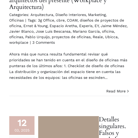
arquitectos del presente (Workplace y
Arquitectura)
Categories:
Arquitectura
,
Diseño Interiores
,
Marketing
,
Oficinas
|
Tags:
3g Office
,
cbre
,
COAM
,
diseños de proyectos de
oficina
,
Ernst & Young
,
Espacio Aretha
,
Experis
,
EY
,
Jaime Méndez
,
Javier Blanco
,
Jose Luis Bescansa
,
Mariano García
,
oficina
,
oficinas
,
Pablo Urquijo
,
proyectos de oficinas
,
Reale
,
Ubicca
,
workplace
|
3 Comments
Ahora más que nunca resulta fundamental revisar qué
prioridades se han tenido en cuenta en el diseño de oficinas más
punteras de los últimos años: 1. Checklist de diseño de oficinas
La distribución y organización del espacio tiene en cuenta las
necesidades de los equipos: las oficinas se escinden...
Read More
Detalles
12
singulares.
03, 2025
Falsos y