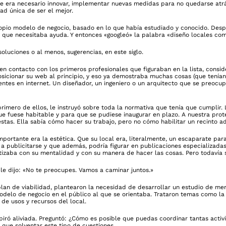
que era necesario innovar, implementar nuevas medidas para no quedarse atrá
ad única de ser el mejor.
ropio modelo de negocio, basado en lo que había estudiado y conocido. Des
 que necesitaba ayuda. Y entonces «googleó» la palabra «diseño locales com
oluciones o al menos, sugerencias, en este siglo.
 en contacto con los primeros profesionales que figuraban en la lista, cons
sicionar su web al principio, y eso ya demostraba muchas cosas (que tenían 
ntes en internet. Un diseñador, un ingeniero o un arquitecto que se preocu
primero de ellos, le instruyó sobre toda la normativa que tenía que cumplir. 
que fuese habitable y para que se pudiese inaugurar en plazo. A nuestra prot
tas. Ella sabía cómo hacer su trabajo, pero no cómo habilitar un recinto a
mportante era la estética. Que su local era, literalmente, un escaparate par
 a publicitarse y que además, podría figurar en publicaciones especializada
tizaba con su mentalidad y con su manera de hacer las cosas. Pero todavía s
y le dijo: «No te preocupes. Vamos a caminar juntos.»
plan de viabilidad, plantearon la necesidad de desarrollar un estudio de m
delo de negocio en el público al que se orientaba. Trataron temas como la 
 de usos y recursos del local.
iró aliviada. Preguntó: ¿Cómo es posible que puedas coordinar tantas activ
que solventar este tipo de cuestiones.