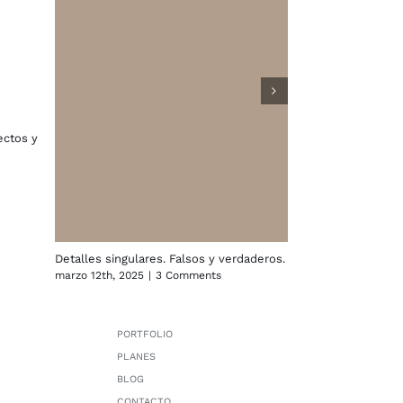
ectos y
Plantas distintas.
Detalles singulares. Falsos y verdaderos.
Nuevas configura
marzo 12th, 2025
|
3 Comments
marzo 10th, 2025
|
PORTFOLIO
PLANES
BLOG
CONTACTO