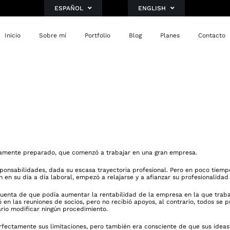
ESPAÑOL
ENGLISH
Inicio
Sobre mí
Portfolio
Blog
Planes
Contacto
damente preparado, que comenzó a trabajar en una gran empresa.
sponsabilidades, dada su escasa trayectoria profesional. Pero en poco tiempo
en su día a día laboral, empezó a relajarse y a afianzar su profesionalidad
enta de que podía aumentar la rentabilidad de la empresa en la que traba
en las reuniones de socios, pero no recibió apoyos, al contrario, todos se 
rio modificar ningún procedimiento.
perfectamente sus limitaciones, pero también era consciente de que sus idea