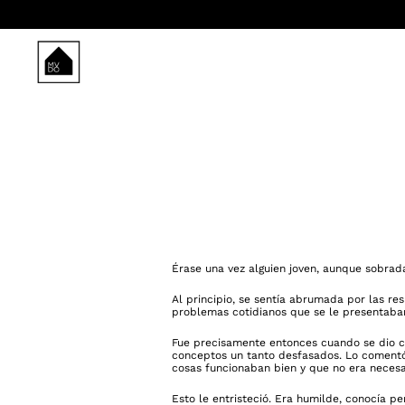
Saltar
al
contenido
Érase una vez alguien joven, aunque sobra
Al principio, se sentía abrumada por las re
problemas cotidianos que se le presentaban 
Fue precisamente entonces cuando se dio cu
conceptos un tanto desfasados. Lo comentó 
cosas funcionaban bien y que no era necesa
Esto le entristeció. Era humilde, conocía 