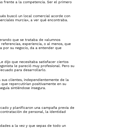
s frente a la competencia. Ser el primero
pués buscó un local comercial acorde con
erciales murcia», a ver qué encontraba.
iderando que se trataba de «alumnos
referencias, experiencia, o al menos, que
pa por su negocio, da a entender que
Le dijo que necesitaba satisfacer ciertos
egonista le pareció muy profesional. Pero su
decuado para desarrollarlo.
a sus clientes, independientemente de la
s que repercutirían positivamente en su
eguía sintiéndose insegura.
ercado y planificaron una campaña previa de
contratación de personal, la identidad
idades a la vez y que sepas de todo un