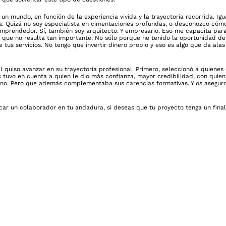
un mundo, en función de la experiencia vivida y la trayectoria recorrida. Igu
a. Quizá no soy especialista en cimentaciones profundas, o desconozco cóm
emprendedor. Sí, también soy arquitecto. Y empresario. Eso me capacita par
lo que no resulta tan importante. No sólo porque he tenido la oportunidad d
us servicios. No tengo que invertir dinero propio y eso es algo que da alas
 quiso avanzar en su trayectoria profesional. Primero, seleccionó a quienes
tuvo en cuenta a quien le dio más confianza, mayor credibilidad, con quien
no. Pero que además complementaba sus carencias formativas. Y os aseguro
car un colaborador en tu andadura, si deseas que tu proyecto tenga un final 