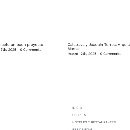
huele un buen proyecto
Calatrava y Joaquín Torres: Arquit
Marcas
7th, 2025
|
0 Comments
marzo 12th, 2025
|
0 Comments
INICIO
SOBRE MÍ
HOTELES Y RESTAURANTES
RESIDENCIAL