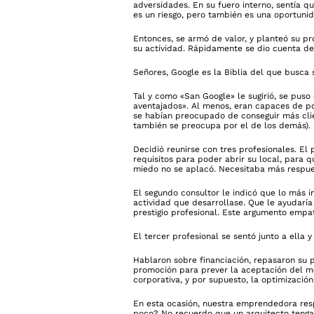
adversidades. En su fuero interno, sentía 
es un riesgo, pero también es una oportunid
Entonces, se armó de valor, y planteó su p
su actividad. Rápidamente se dio cuenta de
Señores, Google es la Biblia del que busca s
Tal y como «San Google» le sugirió, se puso
aventajados». Al menos, eran capaces de po
se habían preocupado de conseguir más clie
también se preocupa por el de los demás).
Decidió reunirse con tres profesionales. El 
requisitos para poder abrir su local, para 
miedo no se aplacó. Necesitaba más respues
El segundo consultor le indicó que lo más i
actividad que desarrollase. Que le ayudaría
prestigio profesional. Este argumento empa
El tercer profesional se sentó junto a ella 
Hablaron sobre financiación, repasaron su 
promoción para prever la aceptación del mo
corporativa, y por supuesto, la optimización
En esta ocasión, nuestra emprendedora resp
poco? No recuerdo que un arquitecto tenga 